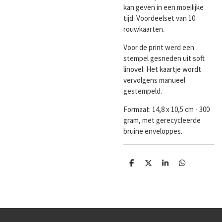
kan geven in een moeilijke
tijd. Voordeelset van 10
rouwkaarten.
Voor de print werd een
stempel gesneden uit soft
linovel. Het kaartje wordt
vervolgens manueel
gestempeld.
Formaat:
14,8 x 10,5 cm - 300
gram, met gerecycleerde
bruine enveloppes.
D
D
S
D
e
e
h
e
l
e
a
l
e
l
r
e
n
e
n