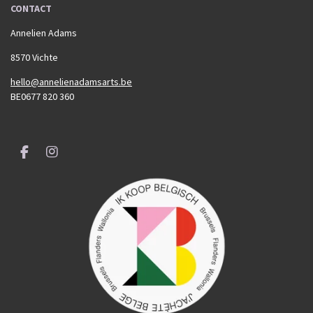
CONTACT
Annelien Adams
8570 Vichte
hello@annelienadamsarts.be
BE0677 820 360
F
I
a
n
c
s
e
t
b
a
o
g
o
r
k
a
m