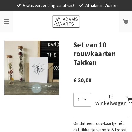
Gratis verzending vanaf €60
Afhalen in Vichte
Ga
direct
naar
de
hoofdinhoud
Set van 10
rouwkaarten
Takken
€ 20,00
In
winkelwagen
Omdat een rouwkaartje nét
dat tikkeltje warmte & troost