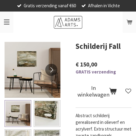
Gratis verzending vanaf €60
Afhalen in Vichte
Ga
direct
naar
de
hoofdinhoud
Schilderij Fall
€ 150,00
GRATIS verzending
In
winkelwagen
Abstract schilderij
gerealiseerd in olieverf en
acrylverf. Extra structuur met
zwarte zandkorrels.