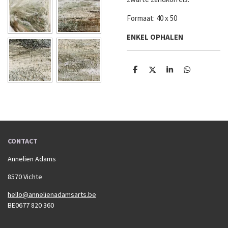
Formaat: 40 x 50
ENKEL OPHALEN
D
D
S
D
e
e
h
e
l
e
a
l
e
l
r
e
n
e
n
CONTACT
Annelien Adams
8570 Vichte
hello@annelienadamsarts.be
BE0677 820 360