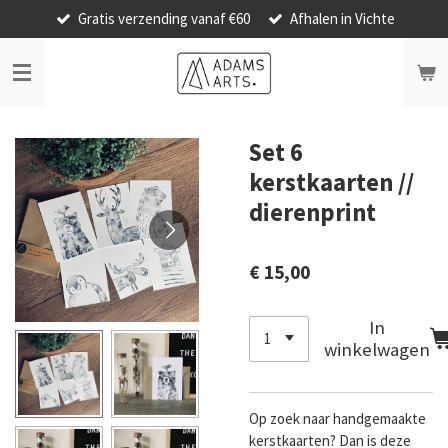
Gratis verzending vanaf €60
Afhalen in Vichte
Ga
direct
naar
de
hoofdinhoud
Set 6
kerstkaarten //
dierenprint
€ 15,00
In
winkelwagen
Op zoek naar handgemaakte
kerstkaarten? Dan is deze