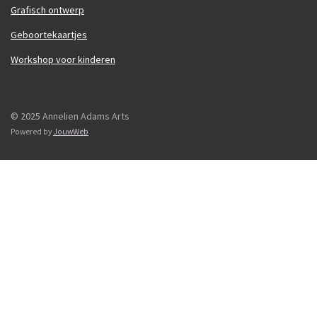
Grafisch ontwerp
Geboortekaartjes
Workshop voor kinderen
© 2025 Annelien Adams Arts
Powered by
JouwWeb