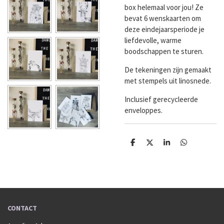
box helemaal voor jou! Ze
bevat 6 wenskaarten om
deze eindejaarsperiode je
liefdevolle, warme
boodschappen te sturen.
De tekeningen zijn gemaakt
met stempels uit linosnede.
Inclusief gerecycleerde
enveloppes.
D
D
S
D
e
e
h
e
l
e
a
l
e
l
r
e
n
e
n
CONTACT