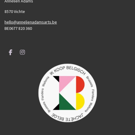
Annelien Adams
8570 Vichte
hello@annelienadamsarts.be
BE0677 820 360
F
I
a
n
c
s
e
t
b
a
o
g
o
r
k
a
m