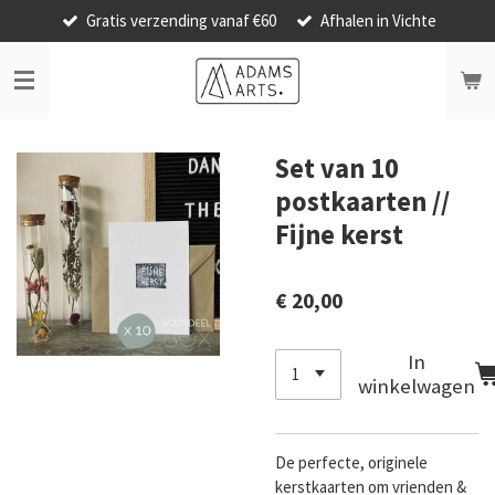
Gratis verzending vanaf €60
Afhalen in Vichte
Ga
direct
naar
de
hoofdinhoud
Set van 10
postkaarten //
Fijne kerst
€ 20,00
In
winkelwagen
De perfecte, originele
kerstkaarten om vrienden &