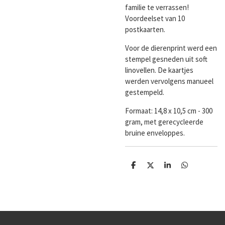
familie te verrassen!
Voordeelset van 10
postkaarten.
Voor de dierenprint werd een
stempel gesneden uit soft
linovellen. De kaartjes
werden vervolgens manueel
gestempeld.
Formaat:
14,8 x 10,5 cm - 300
gram, met gerecycleerde
bruine enveloppes.
D
D
S
D
e
e
h
e
l
e
a
l
e
l
r
e
n
e
n