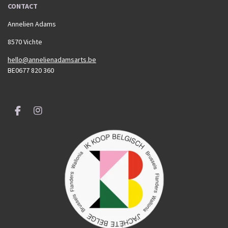
CONTACT
Annelien Adams
8570 Vichte
hello@annelienadamsarts.be
BE0677 820 360
F
I
a
n
c
s
e
t
b
a
o
g
o
r
k
a
m