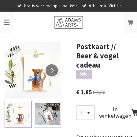
Gratis verzending vanaf €60
Afhalen in Vichte
Ga
direct
naar
de
hoofdinhoud
Postkaart //
Beer & vogel
cadeau
Sale!
€ 1,85
€ 2,50
In
winkelwagen