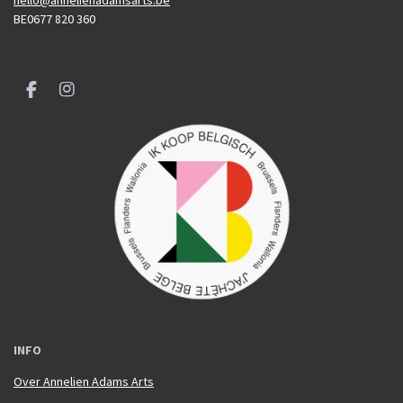
BE0677 820 360
F
I
a
n
c
s
e
t
b
a
o
g
o
r
k
a
m
INFO
Over Annelien Adams Arts