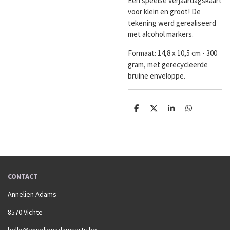
Een speelse verjaardagskaart
voor klein en groot! De
tekening werd gerealiseerd
met alcohol markers.
Formaat:
14,8 x 10,5 cm - 300
gram, met gerecycleerde
bruine enveloppe.
D
D
S
D
e
e
h
e
l
e
a
l
e
l
r
e
n
e
n
CONTACT
Annelien Adams
8570 Vichte
hello@annelienadamsarts.be