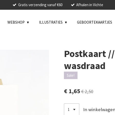
Gratis verzending vanaf €60
Afhalen in Vichte
WEBSHOP
ILLUSTRATIES
GEBOORTEKAARTJES
Postkaart /
wasdraad
Sale!
€ 1,65
€ 2,50
In winkelwage