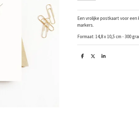
Een vrolijke postkaart voor een
markers.
Formaat:
14,8 x 10,5 cm - 300 g
D
D
S
e
e
h
l
e
a
e
l
r
n
e