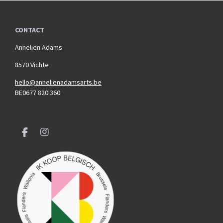
CONTACT
Annelien Adams
8570 Vichte
hello@annelienadamsarts.be
BE0677 820 360
F
I
a
n
c
s
e
t
b
a
o
g
o
r
k
a
m