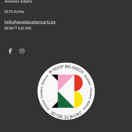
Annelien Adams
8570 Vichte
hello@annelienadamsarts.be
BE0677 820 360
F
I
a
n
c
s
e
t
b
a
o
g
o
r
k
a
m