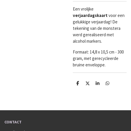
Een vrolijke
verjaardagskaart
voor een
gelukkige verjaardag! De
tekening van de monstera
werd gerealiseerd met
alcohol markers.
Formaat:
14,8 x 10,5 cm - 300
gram, met gerecycleerde
bruine enveloppe.
D
D
S
D
e
e
h
e
l
e
a
l
e
l
r
e
n
e
n
CONTACT