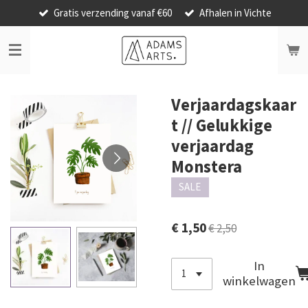
Gratis verzending vanaf €60
Afhalen in Vichte
Ga
direct
naar
de
hoofdinhoud
Verjaardagskaar
t // Gelukkige
verjaardag
Monstera
SALE
€ 1,50
€ 2,50
In
winkelwagen