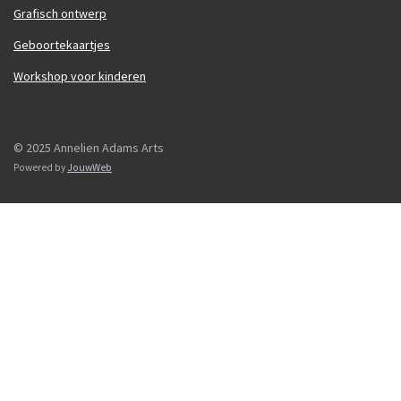
Grafisch ontwerp
Geboortekaartjes
Workshop voor kinderen
© 2025 Annelien Adams Arts
Powered by
JouwWeb