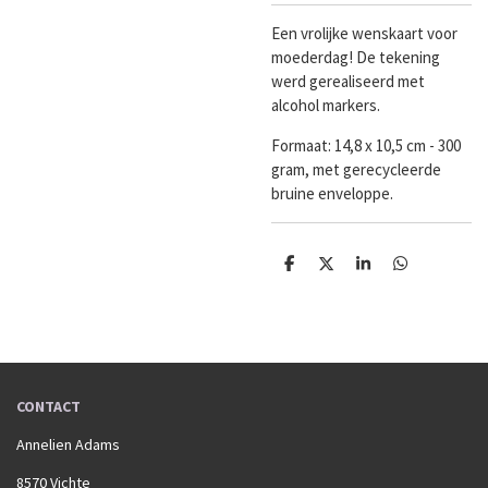
Een vrolijke wenskaart voor
moederdag! De tekening
werd gerealiseerd met
alcohol markers.
Formaat:
14,8 x 10,5 cm - 300
gram, met gerecycleerde
bruine enveloppe.
D
D
S
D
e
e
h
e
l
e
a
l
e
l
r
e
n
e
n
CONTACT
Annelien Adams
8570 Vichte