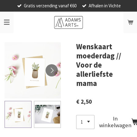
Gratis verzending vanaf €60
Afhalen in Vichte
Ga
direct
naar
de
hoofdinhoud
Wenskaart
moederdag //
Voor de
allerliefste
mama
€ 2,50
In
winkelwagen