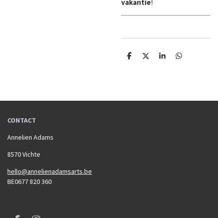
vakantie
!
D
D
S
D
e
e
h
e
l
e
a
l
e
l
r
e
n
e
n
CONTACT
Annelien Adams
8570 Vichte
hello@annelienadamsarts.be
BE0677 820 360