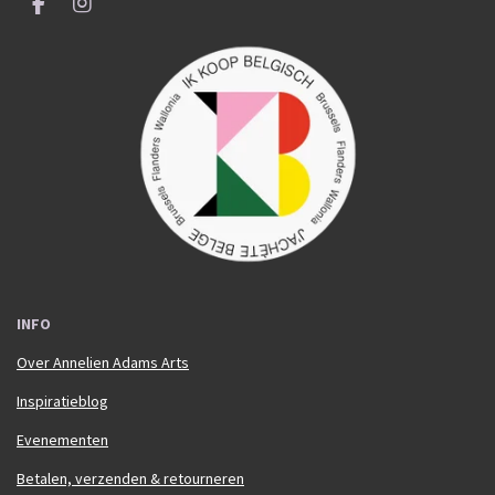
F
I
a
n
c
s
e
t
b
a
o
g
o
r
k
a
m
INFO
Over Annelien Adams Arts
Inspiratieblog
Evenementen
Betalen, verzenden & retourneren