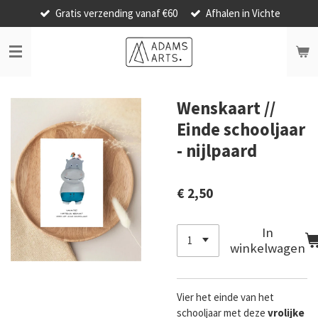
Gratis verzending vanaf €60
Afhalen in Vichte
Ga
direct
naar
de
hoofdinhoud
Wenskaart //
Einde schooljaar
- nijlpaard
€ 2,50
In
winkelwagen
Vier het einde van het
schooljaar met deze
vrolijke