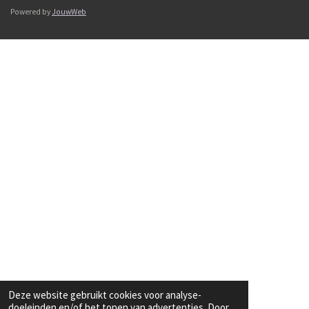
Powered by
JouwWeb
Deze website gebruikt cookies voor analyse-
doeleinden en/of het tonen van advertenties. Door