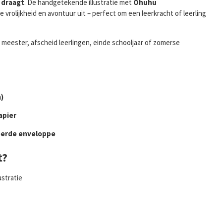
 draagt
. De handgetekende illustratie met
Ohuhu
 vrolijkheid en avontuur uit – perfect om een leerkracht of leerling
 meester, afscheid leerlingen, einde schooljaar of zomerse
)
apier
eerde enveloppe
t?
ustratie