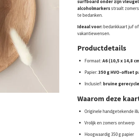
surfboard onder zijn vleugel
alcoholmarkers
straalt zomerse
te bedanken.
Ideaal voor:
bedankkaart juf of
vakantiewensen.
Productdetails
Formaat:
A6 (10,5 x 14,8 cm
Papier:
350 g HVO-offset p
Inclusief:
bruine gerecycl
Waarom deze kaar
Originele handgetekende ill
Vrolijk en zomers ontwerp
Hoogwaardig 350 g papier