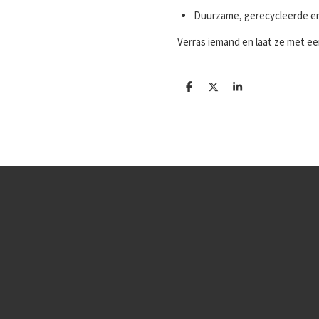
Duurzame, gerecycleerde e
Verras iemand en laat ze met ee
D
D
S
e
e
h
l
e
a
e
l
r
n
e