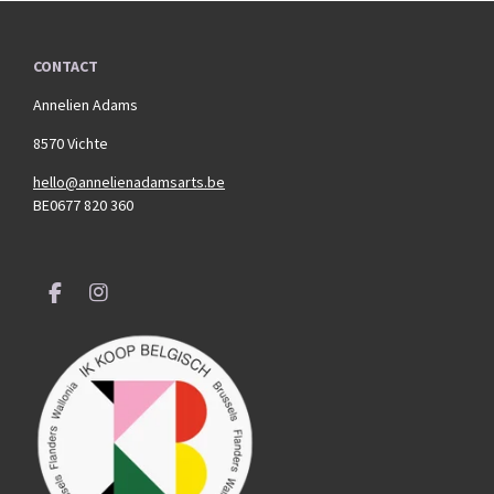
CONTACT
Annelien Adams
8570 Vichte
hello@annelienadamsarts.be
BE0677 820 360
F
I
a
n
c
s
e
t
b
a
o
g
o
r
k
a
m