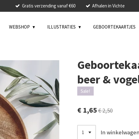
Gratis verzending vanaf €60
Afhalen in Vichte
WEBSHOP
ILLUSTRATIES
GEBOORTEKAARTJES
Geboortekaar
beer & voge
Sale!
€ 1,65
€ 2,50
In winkelwage