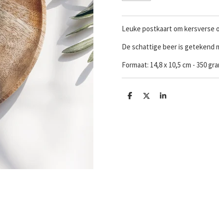
Leuke postkaart om kersverse o
De schattige beer is getekend
Formaat:
14,8 x 10,5 cm - 350 g
D
D
S
e
e
h
l
e
a
e
l
r
n
e