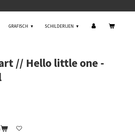
GRAFISCH
SCHILDERIJEN
t // Hello little one -
l
n