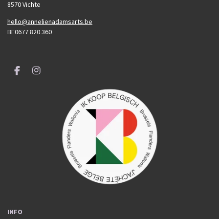
8570 Vichte
hello@annelienadamsarts.be
BE0677 820 360
F
I
a
n
c
s
e
t
b
a
o
g
o
r
k
a
m
INFO