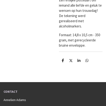
Een vrolijke postkaart om
iemand alle liefde en geluk te
wensen op hun trouwdag!
De tekening werd
gerealiseerd met
alcoholmarkers.
Formaat:
14,8 x 10,5 cm - 350
gram, met gerecycleerde
bruine enveloppe.
D
D
S
D
e
e
h
e
l
e
a
l
e
l
r
e
n
e
n
CONTACT
Annelien Adams