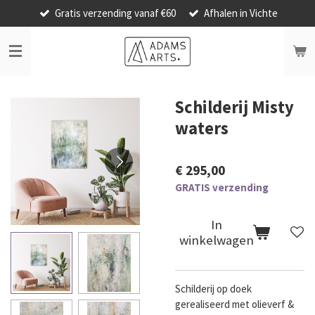
Gratis verzending vanaf €60
Afhalen in Vichte
Ga
direct
naar
de
hoofdinhoud
Schilderij Misty
waters
€ 295,00
GRATIS verzending
In
winkelwagen
Schilderij op doek
gerealiseerd met olieverf &