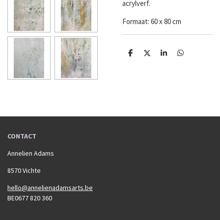
acrylverf.
Formaat: 60 x 80 cm
D
D
S
D
e
e
h
e
l
e
a
l
e
l
r
e
n
e
n
CONTACT
Annelien Adams
8570 Vichte
hello@annelienadamsarts.be
BE0677 820 360