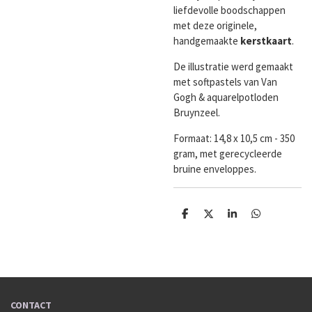
liefdevolle boodschappen
met deze originele,
handgemaakte
kerstkaart
.
De illustratie werd gemaakt
met softpastels van Van
Gogh & aquarelpotloden
Bruynzeel.
Formaat:
14,8 x 10,5 cm - 350
gram, met gerecycleerde
bruine enveloppes.
D
D
S
D
e
e
h
e
l
e
a
l
e
l
r
e
n
e
n
CONTACT