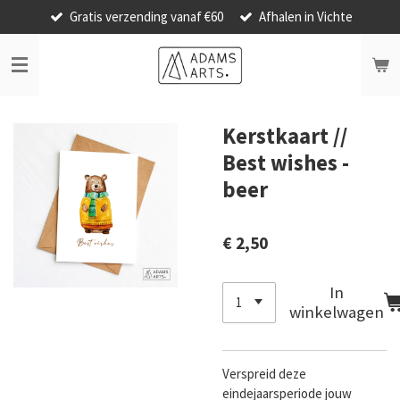
Gratis verzending vanaf €60
Afhalen in Vichte
Ga
direct
naar
de
hoofdinhoud
Kerstkaart //
Best wishes -
beer
€ 2,50
In
winkelwagen
Verspreid deze
eindejaarsperiode jouw