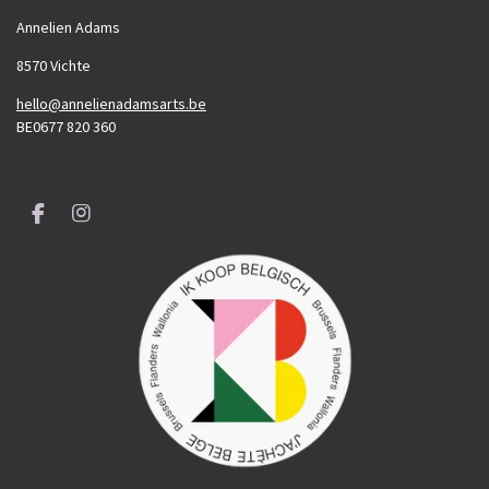
Annelien Adams
8570 Vichte
hello@annelienadamsarts.be
BE0677 820 360
F
I
a
n
c
s
e
t
b
a
o
g
o
r
k
a
m