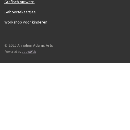
Grafisch ontwerp
Geboortekaartjes
Workshop voor kinderen
© 2025 Annelien Adams Arts
Powered by
JouwWeb