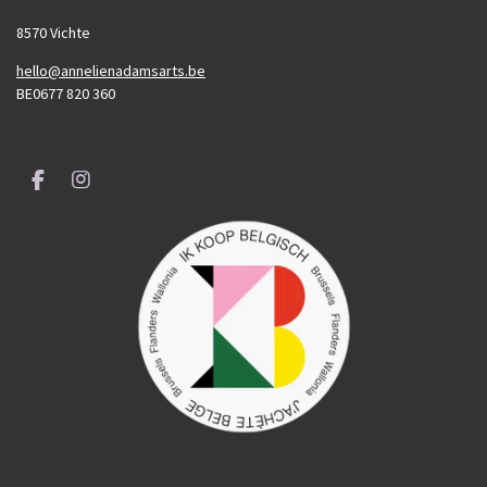
8570 Vichte
hello@annelienadamsarts.be
BE0677 820 360
F
I
a
n
c
s
e
t
b
a
o
g
o
r
k
a
m