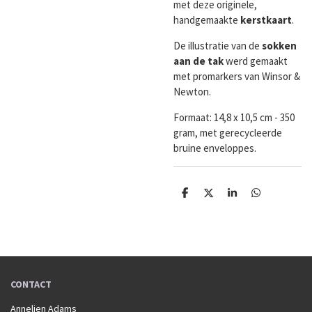
met deze originele,
handgemaakte
kerstkaart
.
De illustratie van de
sokken
aan de tak
werd gemaakt
met promarkers van Winsor &
Newton.
Formaat:
14,8 x 10,5 cm - 350
gram, met gerecycleerde
bruine enveloppes.
D
D
S
D
e
e
h
e
l
e
a
l
e
l
r
e
n
e
n
CONTACT
Annelien Adams