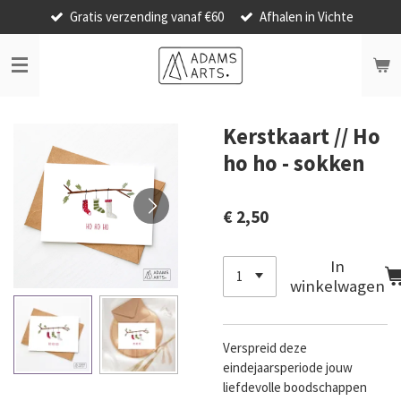
Gratis verzending vanaf €60
Afhalen in Vichte
Ga
direct
naar
de
hoofdinhoud
Kerstkaart // Ho
ho ho - sokken
€ 2,50
In
winkelwagen
Verspreid deze
eindejaarsperiode jouw
liefdevolle boodschappen