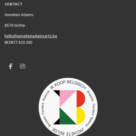
CONTACT
Annelien Adams
8570 Vichte
hello@annelienadamsarts.be
BE0677 820 360
F
I
a
n
c
s
e
t
b
a
o
g
o
r
k
a
m