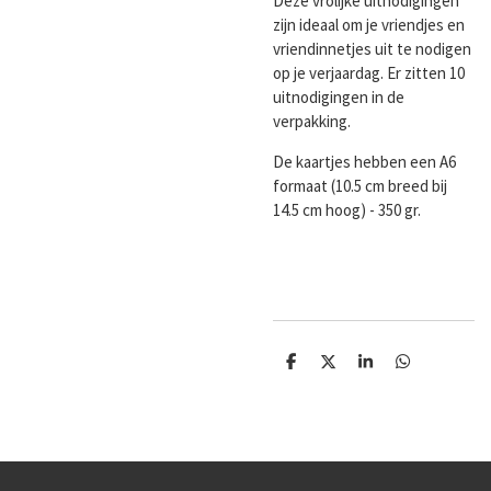
Deze vrolijke uitnodigingen
zijn ideaal om je vriendjes en
vriendinnetjes uit te nodigen
op je verjaardag. Er zitten 10
uitnodigingen in de
verpakking.
De kaartjes hebben een A6
formaat (10.5 cm breed bij
14.5 cm hoog) - 350 gr.
D
D
S
D
e
e
h
e
l
e
a
l
e
l
r
e
n
e
n