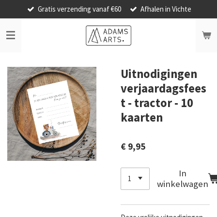
Gratis verzending vanaf €60
Afhalen in Vichte
Ga
direct
naar
de
hoofdinhoud
Uitnodigingen
verjaardagsfees
t - tractor - 10
kaarten
€ 9,95
In
winkelwagen