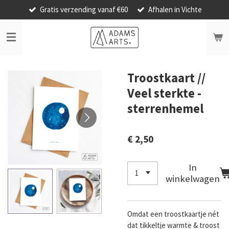
Gratis verzending vanaf €60
Afhalen in Vichte
Ga
direct
naar
de
hoofdinhoud
Troostkaart //
Veel sterkte -
sterrenhemel
€ 2,50
In
winkelwagen
Omdat een troostkaartje nét
dat tikkeltje warmte & troost