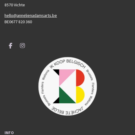
8570 Vichte
hello@annelienadamsarts.be
BE0677 820 360
F
I
a
n
c
s
e
t
b
a
o
g
o
r
k
a
m
INFO