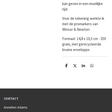
kan geven in een moeilijke
tijd.
Voor de tekening werkte ik
met de promarkers van
Winsor & Newton.
Formaat:
14,8 x 10,5 cm - 350
gram, met gerecycleerde
bruine enveloppe.
D
D
S
D
e
e
h
e
l
e
a
l
e
l
r
e
n
e
n
CONTACT
Annelien Adams